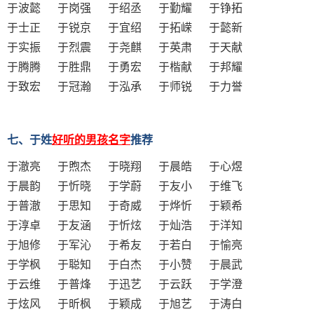
于波懿 于岗强 于绍丞 于勤耀 于铮拓
于士正 于锐京 于宜绍 于拓嵘 于懿新
于实振 于烈震 于尧麒 于英肃 于天献
于腾腾 于胜鼎 于勇宏 于楷献 于邦耀
于致宏 于冠瀚 于泓承 于师锐 于力誉
七、于姓
好听的男孩名字
推荐
于澈亮 于煦杰 于晓翔 于晨皓 于心煜
于晨韵 于忻晓 于学蔚 于友小 于维飞
于普澈 于思知 于奇威 于烨忻 于颖希
于淳卓 于友涵 于忻炫 于灿浩 于洋知
于旭修 于军沁 于希友 于若白 于愉亮
于学枫 于聪知 于白杰 于小赞 于晨武
于云维 于普烽 于迅艺 于云跃 于学澄
于炫风 于昕枫 于颖成 于旭艺 于涛白