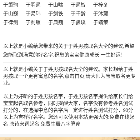
于箫驹 于羽遥 于山啸 于遥智 于梓冬
于山巍 于易玮 于剑铁 于千龄 于沐灏
于律剑 于剑雁 于典巍 于骏璞 于靖策
以上就是小编给您带来的关于于姓男孩取名大全的建议,希望
您能取到满意的好名字,祝您的宝宝健康成长,一生好运！
以上就是小编关于于姓男孩取名大全的建议。家长想给于姓
男孩取一个更有寓意的名字,点击首页,请大师为宝宝取名更专
业。
以上为好听的于姓男孩名字，于姓男孩名字提供给家长们给
宝宝起名取名参考，同时提醒大家，名字没有参考姓名测试
打分的，在选择中意的名字后一定进行姓名测试打分，90分
以上为吉祥好名字。您还可以使用本站更强大的:免费在线起
名 唐诗宋词起名 免费生辰八字算命