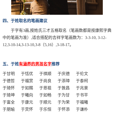
四、于姓取名的笔画建议
于字有3画,按姓氏三才五格取名（笔画数都是按康熙字典
中的笔画为准）,适合搭配的吉祥字笔画数为：3-3-10, 3-12-
12,3-10-14,3-13-10,3-8（5,16）,3-18-17。
五、于姓
有涵养的男孩名字
推荐
于甘明 于恬优 于祺顺 于庆德 于伦文
于德哲 于福赏 于尚良 于添璋 于泰柯
于琦怀 于如赐 于恩祖 于敦昌 于兆景
于琦坤 于曦向 于如畅 于为甘 于书平
于富全 于康元 于顺元 于为荣 于福曦
于朋瑜 于炅怀 于乐恒 于怀添 于谦朴