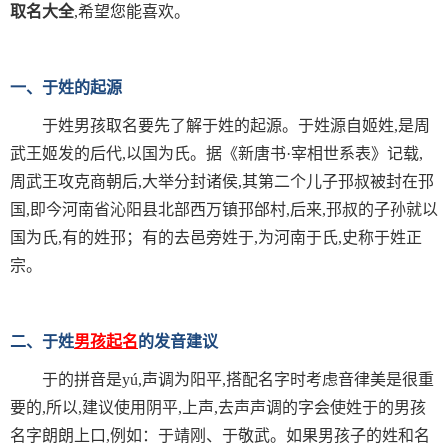
取名大全
,希望您能喜欢。
一、于姓的起源
于姓男孩取名要先了解于姓的起源。于姓源自姬姓,是周
武王姬发的后代,以国为氏。据《新唐书·宰相世系表》记载,
周武王攻克商朝后,大举分封诸侯,其第二个儿子邘叔被封在邘
国,即今河南省沁阳县北部西万镇邘邰村,后来,邘叔的子孙就以
国为氏,有的姓邘；有的去邑旁姓于,为河南于氏,史称于姓正
宗。
二、于姓
男孩起名
的发音建议
于的拼音是yú,声调为阳平,搭配名字时考虑音律美是很重
要的,所以,建议使用阴平,上声,去声声调的字会使姓于的男孩
名字朗朗上口,例如：于靖刚、于敬武。如果男孩子的姓和名