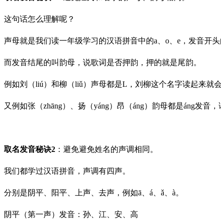
这句话怎么理解呢？
声母就是我们读一年级学习的汉语拼音中的a、o、e，发音开
而发音结尾的叫韵母，说歌词是否押韵，押的就是尾韵。
例如刘（liú）和柳（liǔ）声母都是L，刘柳这个名字读起来
又例如张（zhāng）、扬（yáng）昂（áng）韵母都是á
取名发音秘诀2
：避免避免姓名的声调相同。
我们都学过汉语拼音，声调有四声。
分别是阴平、阳平、上声、去声，例如ā、á、ǎ、à。
阴平（第一声）发音：孙、江、安、高