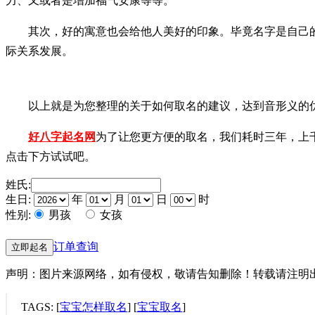
力、又或者是增加福气安康等等。
其次，好的寓意也会给他人美好的印象。毕竟名字是自己
际关系发展。
以上就是为您整理的关于如何取名的建议，达到音形义的
好八字起名网
为了让您更方便的取名，我们耗时三年，上
点击下方试试吧。
姓氏:
生日:
年
月
日
时
性别:
男孩
女孩
订单查询
立即起名
声明：图片来源网络，如有侵权，敬请告知删除！转载请注明出处：（起名网
TAGS: [
宝宝怎样取名
] [
宝宝取名
]