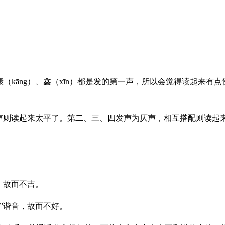
（kāng）、鑫（xīn）都是发的第一声，所以会觉得读起来有点怪
声则读起来太平了。第二、三、四发声为仄声，相互搭配则读起
，故而不吉。
”谐音，故而不好。