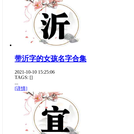
带沂字的女孩名字合集
2021-10-10 15:25:06
TAGS: [
]
...
[详情]