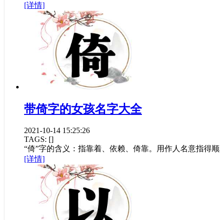
[详情]
带倚字的女孩名字大全
2021-10-14 15:25:26
TAGS: [
]
“倚”字的含义：指靠着、依赖、倚靠。用作人名意指得顺利
[详情]