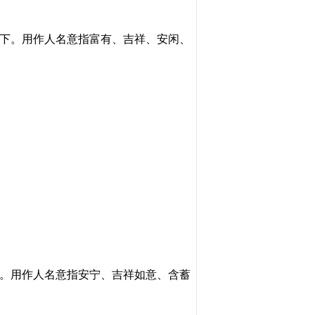
留下。用作人名意指富有、吉祥、安闲、
性。用作人名意指安宁、吉祥如意、含蓄