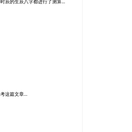
时辰的生辰八字都进行了测算...
这篇文章...