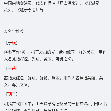
中国内地女演员，代表作品有《死去活来》、《江湖兄
弟》、《狐步牒影》等。
2. 名字推荐
【于
瑛
】
瑛多写作“英”，指玉发出的光，后指像玉一样的美石。用作
人名意指辉煌、光明、美丽、可贵之义。
【于
茜
】
茜指大红色、鲜明、鲜艳、绚丽。用作人名意指美丽、美
女、尊贵之义。
【
玥
于】
玥指古代传说中，上天赐予有德圣皇的一颗神珠。用作人名
意指祥瑞、尊贵典雅、气质非凡之义。