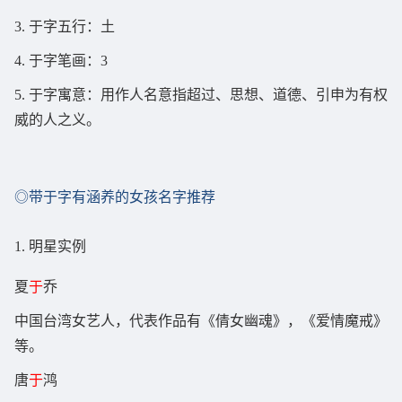
3. 于字五行：土
4. 于字笔画：3
5. 于字寓意：用作人名意指超过、思想、道德、引申为有权
威的人之义。
◎带于字有涵养的女孩名字推荐
1. 明星实例
夏
于
乔
中国台湾女艺人，代表作品有《倩女幽魂》，《爱情魔戒》
等。
唐
于
鸿