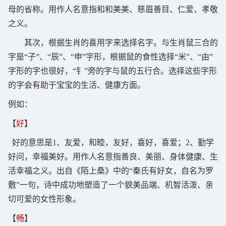
母的省称。用作人名意指和和美美、慈眉善目、仁爱、孝敬
之义。
其次，根据生肖的喜用字来选择名字。与生肖鼠三合的
字是“子”、“辰”、“申”字形，根据鼠的食性选择“米”、“由”
字形的字也很好，“钅”旁的字与鼠的五行合。选择这些字形
的字会有助于宝宝的生活、健康方面。
例如：
【
好
】
好的意思是1、友爱，和睦，友好，喜好，喜爱；2、勤学
好问，幸福美好。用作人名意指善良、美丽、身体健康、生
活幸福之义。出自《陌上桑》中的“秦氏有好女，自名为罗
敷”一句，诗中成功地塑造了一个貌美品端、机智活泼、亲
切可爱的女性形象。
【
畅
】