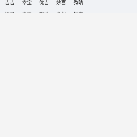
吉吉 幸宝 优吉 妙喜 秀晴
妍景 悦珮 裕妙 金优 畅宁
宁绣 景珮 顺瑞 绣悦 琦顺
幸顺 幸祺 琦裕 妙妍 祺祺
秀晴 裕畅 宝裕 悦畅 盈优
景景 珮景 晴妍 金秀 琦绣
喜幸 妍妙 瑞玉 瑞裕 妍盈
祺盈 宁吉 祺盈 贵盈 祺秀
畅秀 玉贵 瑞妍 琦裕 宁宁
祺喜 绣晴 瑞瑞 绣晴 玉宁
喜晴 金悦 盈优 景顺 喜吉
瑞玉 珮畅 优珮 宁贵 琦景