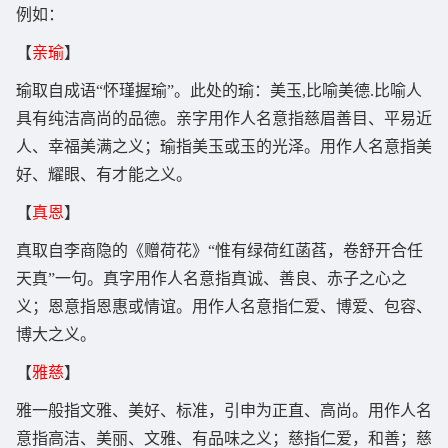
例如：
【
亲瑜
】
瑜取自成语“怀瑾握瑜”。此处的瑜：美玉,比喻美德.比喻人
具有纯洁高尚的品德。亲字用作人名意指慈眉善目、平易近
人、幸福美满之义；瑜指美玉或玉的光泽。用作人名意指美
好、耀眼、有才能之义。
【
真恩
】
真取自李商隐的《赠荷花》“惟有绿荷红菡萏，卷舒开合任
天真”一句。真字用作人名意指真诚、善良、赤子之心之
义；恩意指恩惠或情谊。用作人名意指仁爱、博爱、包容、
博大之义。
【
雅慈
】
雅一般指文雅、美好、标准，引申为正直、高尚。用作人名
意指高洁、美丽、文雅、有品味之义；慈指仁爱，和善；慈