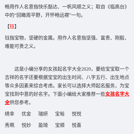
畅用作人名意指快乐豁达、一帆风顺之义；取自《临高台》
中的“回瞰周平野，开怀畅远襟”一句。
【
钰
】
钰指宝物，坚硬的金属。用作人名意指坚强、富贵、刚毅、
难能可贵之义。
这是小编分享的女孩起名字大全2020，要给宝宝取一个
吉祥的名字还要根据宝宝的出生时间、八字五行、出生地点
等众多因素来综合考虑。家长可以选择大师起名服务，为宝
宝找到中意的好名字。下面小编给大家推荐一些
女孩名字大
全
供您参考。
绣幸 优金 瑞妍 宝裕 悦悦
秀珮 悦妙 盈琦 宝顺 悦喜