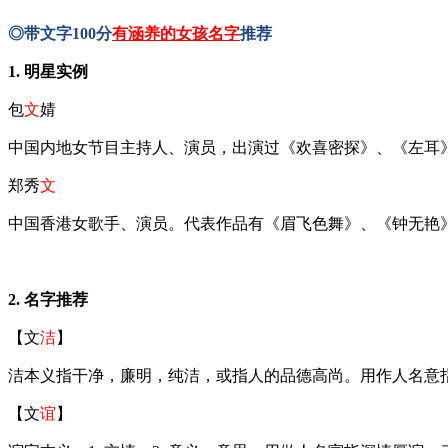
◎带文字
100分
有涵养的女孩名字
推荐
1. 明星实例
包
文
婧
中国内地女节目主持人、演员，出演过《欢喜密探》、《左耳
郑秀
文
中国香港女歌手、演员。代表作品有《眉飞色舞》、《钟无艳
2. 名字推荐
【文
洁
】
洁本义指干净，廉明，纯洁，或指人的品德高尚。用作人名意
【文
谊
】