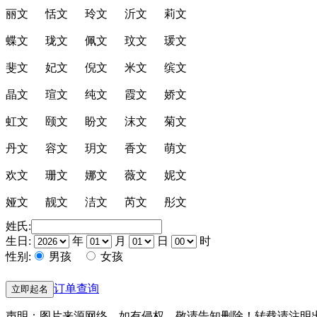
丽文 恬文 玲文 沂文 莉文
蝶文 珑文 佩文 玟文 瑗文
斐文 妃文 倪文 米文 缤文
晶文 瑄文 纯文 霞文 娇文
虹文 颐文 盼文 沫文 菊文
丹文 容文 玥文 香文 萌文
欢文 珊文 娜文 薇文 妮文
娅文 靓文 洁文 芮文 彤文
姓氏:
生日:
年
月
日
时
性别:
男孩
女孩
订单查询
立即起名
声明：图片来源网络，如有侵权，敬请告知删除！转载请注明出处：（起名网