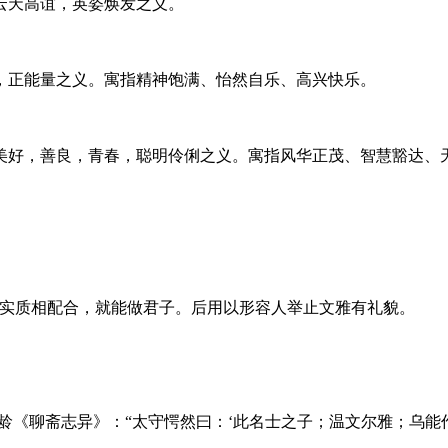
，云天高谊，英姿焕发之义。
，正能量之义。寓指精神饱满、怡然自乐、高兴快乐。
美好，善良，青春，聪明伶俐之义。寓指风华正茂、智慧豁达、
采和实质相配合，就能做君子。后用以形容人举止文雅有礼貌。
龄《聊斋志异》：“太守愕然曰：‘此名士之子；温文尔雅；乌能作