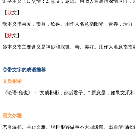
谊字本义：1. 交情；2. 意义，意思。用做人名寓指深情厚谊
【
歆
文】
歆本义指喜爱，羡慕，欣喜。用作人名意指阳光，青春，活力
【
妙
文】
妙本义指主要含义是神妙和深微、善、美好。用作人名意指指
◎带文字的成语推荐
文质彬彬
《论语·雍也》：“文质彬彬，然后君子。” 原意是，如果文
温文尔雅
态度温和、举止文雅。现也形容做事不大胆泼辣。出自清·蒲松