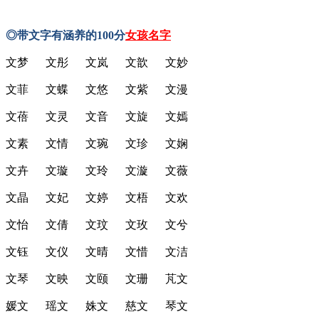
◎带文字有涵养的100分
女孩名字
文梦 文彤 文岚 文歆 文妙
文菲 文蝶 文悠 文紫 文漫
文蓓 文灵 文音 文旋 文嫣
文素 文情 文琬 文珍 文娴
文卉 文璇 文玲 文漩 文薇
文晶 文妃 文婷 文梧 文欢
文怡 文倩 文玟 文玫 文兮
文钰 文仪 文晴 文惜 文洁
文琴 文映 文颐 文珊 芃文
媛文 瑶文 姝文 慈文 琴文