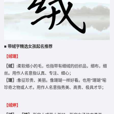
■ 带绒字精选女孩起名推荐
【绒珊】
〖绒〗
:柔软细小的毛，也指带有细绒的纺织品，细布，细
丝。用作人名意指认真、专注、细心；
〖珊〗
:象征珍贵、美丽。像珊瑚一样好看。也用“珊瑚”喻
珍奇之物或人才。用作人名意指秀美、高贵、极具才华；
【绒婷】