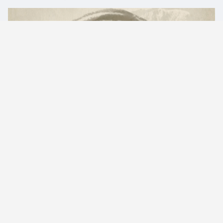
1、
绒
字女孩起名：
有寓意的女孩名字
〖绒
蓓
〗 〖绒
婵
〗 〖绒
翡
〗
〖绒
娟
〗 〖绒
菱
〗 〖绒
琳
〗
〖绒
莉
〗 〖绒
穗
〗 〖绒
莺
〗