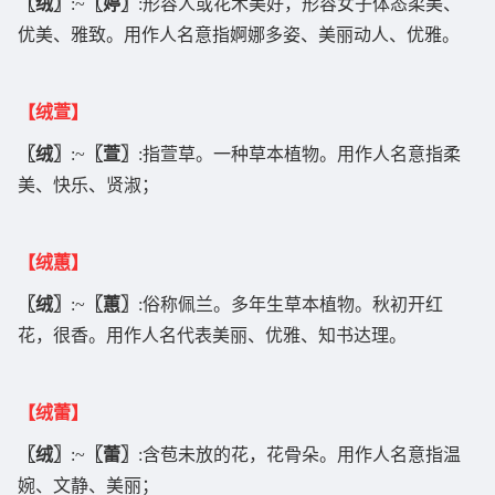
〖绒〗
:~
〖婷〗
:形容人或花木美好，形容女子体态柔美、
优美、雅致。用作人名意指婀娜多姿、美丽动人、优雅。
【绒萱】
〖绒〗
:~
〖萱〗
:指萱草。一种草本植物。用作人名意指柔
美、快乐、贤淑；
【绒蕙】
〖绒〗
:~
〖蕙〗
:俗称佩兰。多年生草本植物。秋初开红
花，很香。用作人名代表美丽、优雅、知书达理。
【绒蕾】
〖绒〗
:~
〖蕾〗
:含苞未放的花，花骨朵。用作人名意指温
婉、文静、美丽；